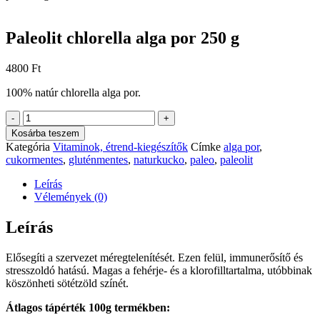
Paleolit chlorella alga por 250 g
4800
Ft
100% natúr chlorella alga por.
Paleolit
-
+
chlorella
Kosárba teszem
alga
Kategória
Vitaminok, étrend-kiegészítők
Címke
alga por
,
por
cukormentes
,
gluténmentes
,
naturkucko
,
paleo
,
paleolit
250
g
Leírás
mennyiség
Vélemények (0)
Leírás
Elősegíti a szervezet méregtelenítését. Ezen felül, immunerősítő és
stresszoldó hatású. Magas a fehérje- és a klorofilltartalma, utóbbinak
köszönheti sötétzöld színét.
Átlagos tápérték 100g termékben: