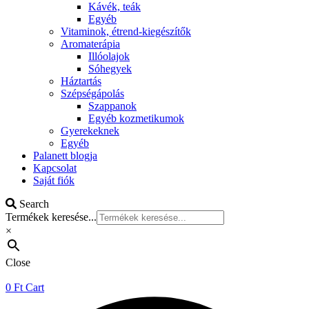
Kávék, teák
Egyéb
Vitaminok, étrend-kiegészítők
Aromaterápia
Illóolajok
Sóhegyek
Háztartás
Szépségápolás
Szappanok
Egyéb kozmetikumok
Gyerekeknek
Egyéb
Palanett blogja
Kapcsolat
Saját fiók
Search
Termékek keresése...
×
Close
0
Ft
Cart