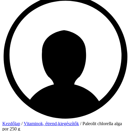
Kezdőlap
/
Vitaminok, étrend-kiegészítők
/ Paleolit chlorella alga
por 250 g