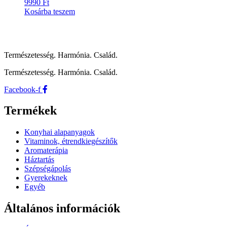
9990
Ft
Kosárba teszem
Természetesség. Harmónia. Család.
Természetesség. Harmónia. Család.
Facebook-f
Termékek
Konyhai alapanyagok
Vitaminok, étrendkiegészítők
Aromaterápia
Háztartás
Szépségápolás
Gyerekeknek
Egyéb
Általános információk