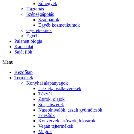
Sóhegyek
Háztartás
Szépségápolás
Szappanok
Egyéb kozmetikumok
Gyerekeknek
Egyéb
Palanett blogja
Kapcsolat
Saját fiók
Menu
Kezdőlap
Termékek
Konyhai alapanyagok
Lisztek, lisztkeverékek
Tészták
Zsírok, olajok
Sók, fűszerek
Nassolnivalók, aszalt gyümölcsök
Édesítők
Konzervek, szószok, lekvárok
Vegán tejtermékek
Magok