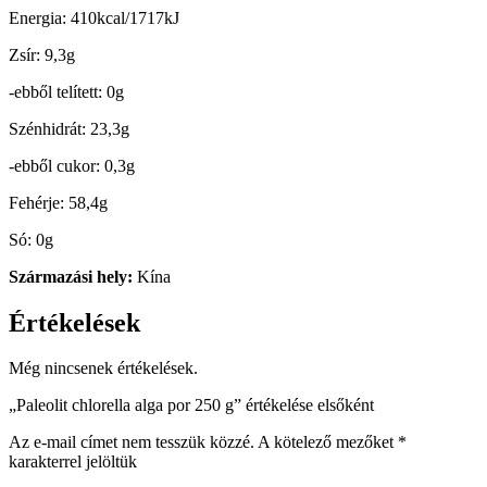
Energia: 410kcal/1717kJ
Zsír: 9,3g
-ebből telített: 0g
Szénhidrát: 23,3g
-ebből cukor: 0,3g
Fehérje: 58,4g
Só: 0g
Származási hely:
Kína
Értékelések
Még nincsenek értékelések.
„Paleolit chlorella alga por 250 g” értékelése elsőként
Az e-mail címet nem tesszük közzé.
A kötelező mezőket
*
karakterrel jelöltük