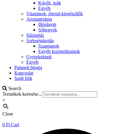
Kávék, teák
Egyéb
Vitaminok, étrend-kiegészítők
Aromaterápia
Illóolajok
Sóhegyek
Háztartás
Szépségápolás
Szappanok
Egyéb kozmetikumok
Gyerekeknek
Egyéb
Palanett blogja
Kapcsolat
Saját fiók
Search
Termékek keresése...
×
Close
0
Ft
Cart