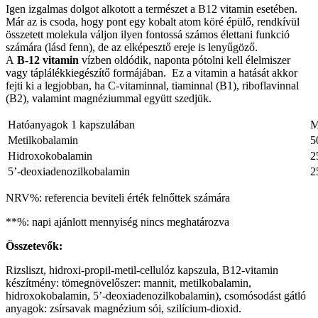
Igen izgalmas dolgot alkotott a természet a B12 vitamin esetében.
Már az is csoda, hogy pont egy kobalt atom köré épülő, rendkívül
összetett molekula váljon ilyen fontossá számos élettani funkció
számára (lásd fenn), de az elképesztő ereje is lenyűgöző.
A
B-12 vitamin
vízben oldódik, naponta pótolni kell élelmiszer
vagy táplálékkiegészítő formájában. Ez a vitamin a hatását akkor
fejti ki a legjobban, ha C-vitaminnal, tiaminnal (B1), riboflavinnal
(B2), valamint magnéziummal együtt szedjük.
Hatóanyagok 1 kapszulában
M
Metilkobalamin
5
Hidroxokobalamin
2
5’-deoxiadenozilkobalamin
2
NRV%: referencia beviteli érték felnőttek számára
**%: napi ajánlott mennyiség nincs meghatározva
Összetevők:
Rizsliszt, hidroxi-propil-metil-cellulóz kapszula, B12-vitamin
készítmény: tömegnövelőszer: mannit, metilkobalamin,
hidroxokobalamin, 5’-deoxiadenozilkobalamin), csomósodást gátló
anyagok: zsírsavak magnézium sói, szilícium-dioxid.