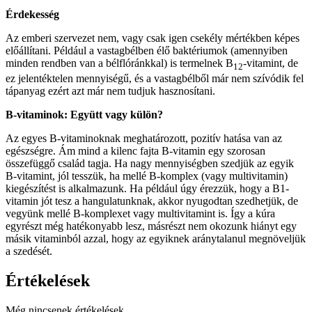
Érdekesség
Az emberi szervezet nem, vagy csak igen csekély mértékben képes
előállítani. Például a vastagbélben élő baktériumok (amennyiben
minden rendben van a bélflóránkkal) is termelnek B
-vitamint, de
12
ez jelentéktelen mennyiségű, és a vastagbélből már nem szívódik fel
tápanyag ezért azt már nem tudjuk hasznosítani.
B-vitaminok: Együtt vagy külön?
Az egyes B-vitaminoknak meghatározott, pozitív hatása van az
egészségre. Ám mind a kilenc fajta B-vitamin egy szorosan
összefüggő család tagja. Ha nagy mennyiségben szedjük az egyik
B-vitamint, jól tesszük, ha mellé B-komplex (vagy multivitamin)
kiegészítést is alkalmazunk. Ha például úgy érezzük, hogy a B1-
vitamin jót tesz a hangulatunknak, akkor nyugodtan szedhetjük, de
vegyünk mellé B-komplexet vagy multivitamint is. Így a kúra
egyrészt még hatékonyabb lesz, másrészt nem okozunk hiányt egy
másik vitaminból azzal, hogy az egyiknek aránytalanul megnöveljük
a szedését.
Értékelések
Még nincsenek értékelések.