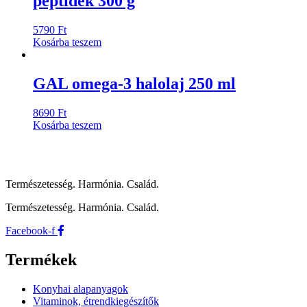
peptidek 300 g
5790
Ft
Kosárba teszem
GAL omega-3 halolaj 250 ml
8690
Ft
Kosárba teszem
Természetesség. Harmónia. Család.
Természetesség. Harmónia. Család.
Facebook-f
Termékek
Konyhai alapanyagok
Vitaminok, étrendkiegészítők