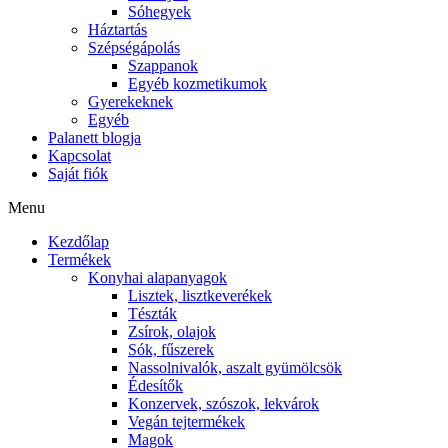
Sóhegyek
Háztartás
Szépségápolás
Szappanok
Egyéb kozmetikumok
Gyerekeknek
Egyéb
Palanett blogja
Kapcsolat
Saját fiók
Menu
Kezdőlap
Termékek
Konyhai alapanyagok
Lisztek, lisztkeverékek
Tészták
Zsírok, olajok
Sók, fűszerek
Nassolnivalók, aszalt gyümölcsök
Édesítők
Konzervek, szószok, lekvárok
Vegán tejtermékek
Magok