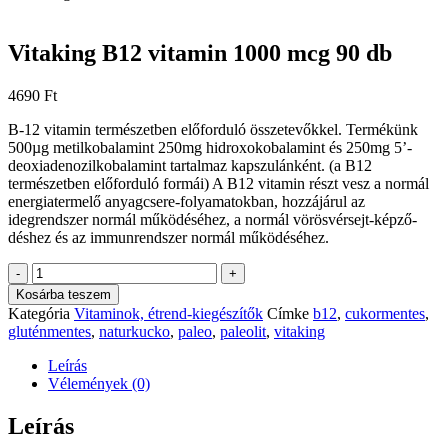
Vitaking B12 vitamin 1000 mcg 90 db
4690
Ft
B-12 vitamin természetben előforduló összetevőkkel. Termékünk
500µg metilkobalamint 250mg hidroxokobalamint és 250mg 5’-
deoxiadenozilkobalamint tartalmaz kapszulánként. (a B12
természetben előforduló formái) A B12 vitamin részt vesz a normál
energiatermelő anyagcsere-folyamatokban, hozzájárul az
idegrendszer normál működéséhez, a normál vörösvérsejt-képző­
déshez és az immunrendszer normál működéséhez.
Vitaking
-
+
B12
Kosárba teszem
vitamin
Kategória
Vitaminok, étrend-kiegészítők
Címke
b12
,
cukormentes
,
1000
gluténmentes
,
naturkucko
,
paleo
,
paleolit
,
vitaking
mcg
90
Leírás
db
Vélemények (0)
mennyiség
Leírás