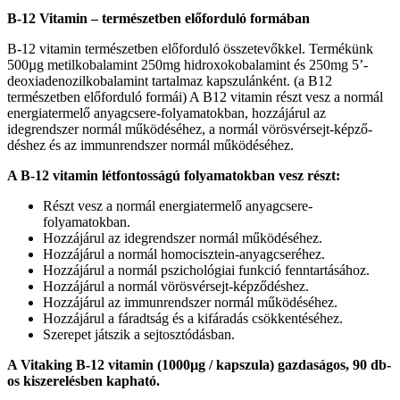
B-12 Vitamin – természetben előforduló formában
B-12 vitamin természetben előforduló összetevőkkel. Termékünk
500µg metilkobalamint 250mg hidroxokobalamint és 250mg 5’-
deoxiadenozilkobalamint tartalmaz kapszulánként. (a B12
természetben előforduló formái) A B12 vitamin részt vesz a normál
energiatermelő anyagcsere-folyamatokban, hozzájárul az
idegrendszer normál működéséhez, a normál vörösvérsejt-képző­
déshez és az immunrendszer normál működéséhez.
A B-12 vitamin létfontosságú folyamatokban vesz részt:
Részt vesz a normál energiatermelő anyagcsere-
folyamatokban.
Hozzájárul az idegrendszer normál működéséhez.
Hozzájárul a normál homocisztein-anyag­cseréhez.
Hozzájárul a normál pszichológiai funkció fenntartásához.
Hozzájárul a normál vörösvérsejt-képző­déshez.
Hozzájárul az immunrendszer normál működéséhez.
Hozzájárul a fáradtság és a kifáradás csök­kentéséhez.
Szerepet játszik a sejtosztódásban.
A Vitaking B-12 vitamin (1000µg / kapszula) gazdaságos, 90 db-
os kiszerelésben kapható.