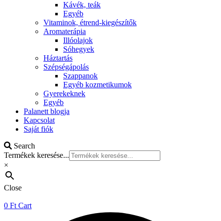
Kávék, teák
Egyéb
Vitaminok, étrend-kiegészítők
Aromaterápia
Illóolajok
Sóhegyek
Háztartás
Szépségápolás
Szappanok
Egyéb kozmetikumok
Gyerekeknek
Egyéb
Palanett blogja
Kapcsolat
Saját fiók
Search
Termékek keresése...
×
Close
0
Ft
Cart