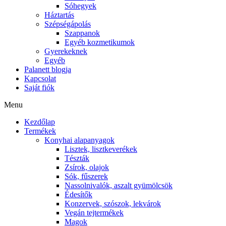
Sóhegyek
Háztartás
Szépségápolás
Szappanok
Egyéb kozmetikumok
Gyerekeknek
Egyéb
Palanett blogja
Kapcsolat
Saját fiók
Menu
Kezdőlap
Termékek
Konyhai alapanyagok
Lisztek, lisztkeverékek
Tészták
Zsírok, olajok
Sók, fűszerek
Nassolnivalók, aszalt gyümölcsök
Édesítők
Konzervek, szószok, lekvárok
Vegán tejtermékek
Magok