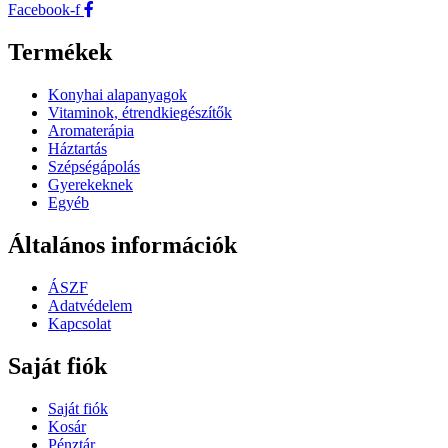
Facebook-f
Termékek
Konyhai alapanyagok
Vitaminok, étrendkiegészítők
Aromaterápia
Háztartás
Szépségápolás
Gyerekeknek
Egyéb
Általános információk
ÁSZF
Adatvédelem
Kapcsolat
Saját fiók
Saját fiók
Kosár
Pénztár