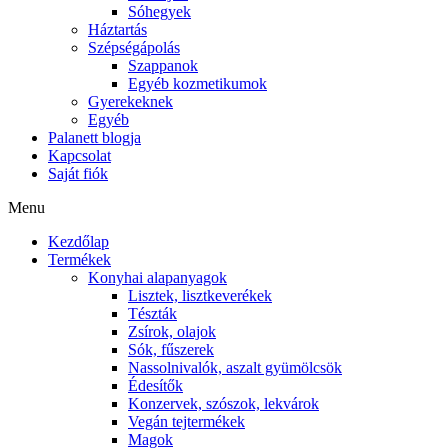
Sóhegyek
Háztartás
Szépségápolás
Szappanok
Egyéb kozmetikumok
Gyerekeknek
Egyéb
Palanett blogja
Kapcsolat
Saját fiók
Menu
Kezdőlap
Termékek
Konyhai alapanyagok
Lisztek, lisztkeverékek
Tészták
Zsírok, olajok
Sók, fűszerek
Nassolnivalók, aszalt gyümölcsök
Édesítők
Konzervek, szószok, lekvárok
Vegán tejtermékek
Magok