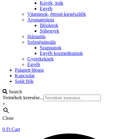
Kávék, teák
Egyéb
Vitaminok, étrend-kiegészítők
Aromaterápia
Illóolajok
Sóhegyek
Háztartás
Szépségápolás
Szappanok
Egyéb kozmetikumok
Gyerekeknek
Egyéb
Palanett blogja
Kapcsolat
Saját fiók
Search
Termékek keresése...
×
Close
0
Ft
Cart