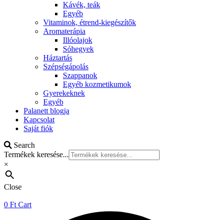
Kávék, teák
Egyéb
Vitaminok, étrend-kiegészítők
Aromaterápia
Illóolajok
Sóhegyek
Háztartás
Szépségápolás
Szappanok
Egyéb kozmetikumok
Gyerekeknek
Egyéb
Palanett blogja
Kapcsolat
Saját fiók
Search
Termékek keresése...
×
Close
0
Ft
Cart