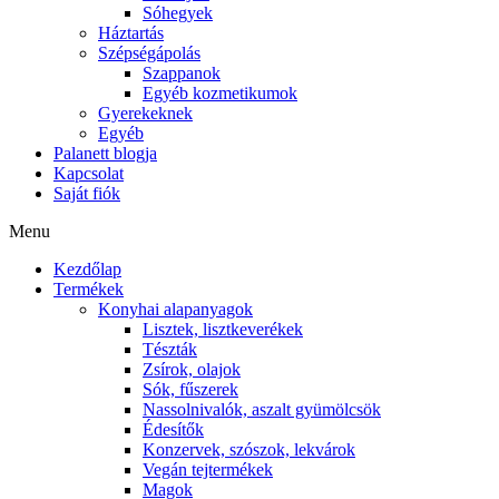
Sóhegyek
Háztartás
Szépségápolás
Szappanok
Egyéb kozmetikumok
Gyerekeknek
Egyéb
Palanett blogja
Kapcsolat
Saját fiók
Menu
Kezdőlap
Termékek
Konyhai alapanyagok
Lisztek, lisztkeverékek
Tészták
Zsírok, olajok
Sók, fűszerek
Nassolnivalók, aszalt gyümölcsök
Édesítők
Konzervek, szószok, lekvárok
Vegán tejtermékek
Magok