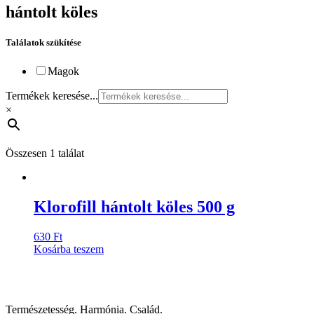
hántolt köles
Találatok szükítése
Magok
Termékek keresése...
×
Összesen 1 találat
Klorofill hántolt köles 500 g
630
Ft
Kosárba teszem
Természetesség. Harmónia. Család.