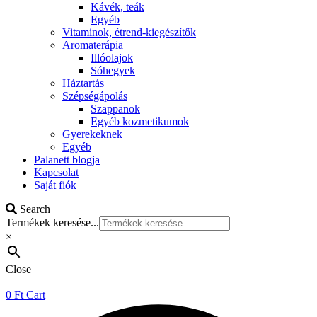
Kávék, teák
Egyéb
Vitaminok, étrend-kiegészítők
Aromaterápia
Illóolajok
Sóhegyek
Háztartás
Szépségápolás
Szappanok
Egyéb kozmetikumok
Gyerekeknek
Egyéb
Palanett blogja
Kapcsolat
Saját fiók
Search
Termékek keresése...
×
Close
0
Ft
Cart