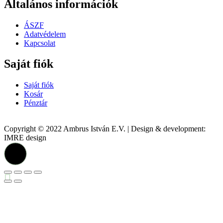
Általános információk
ÁSZF
Adatvédelem
Kapcsolat
Saját fiók
Saját fiók
Kosár
Pénztár
Copyright © 2022 Ambrus István E.V. | Design & development:
IMRE design