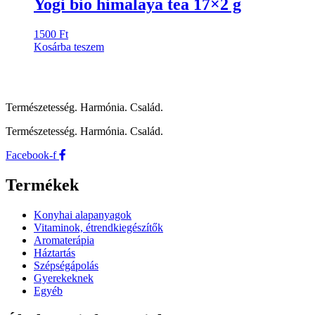
Yogi bio himalaya tea 17×2 g
1500
Ft
Kosárba teszem
Természetesség. Harmónia. Család.
Természetesség. Harmónia. Család.
Facebook-f
Termékek
Konyhai alapanyagok
Vitaminok, étrendkiegészítők
Aromaterápia
Háztartás
Szépségápolás
Gyerekeknek
Egyéb