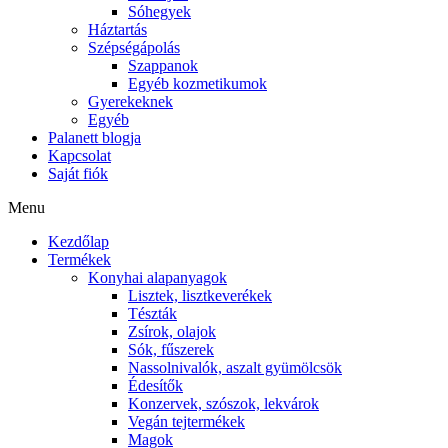
Sóhegyek
Háztartás
Szépségápolás
Szappanok
Egyéb kozmetikumok
Gyerekeknek
Egyéb
Palanett blogja
Kapcsolat
Saját fiók
Menu
Kezdőlap
Termékek
Konyhai alapanyagok
Lisztek, lisztkeverékek
Tészták
Zsírok, olajok
Sók, fűszerek
Nassolnivalók, aszalt gyümölcsök
Édesítők
Konzervek, szószok, lekvárok
Vegán tejtermékek
Magok