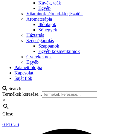
Kávék, teák
Egyéb
Vitaminok, étrend-kiegészítők
Aromaterápia
Illóolajok
Sóhegyek
Háztartás
Szépségápolás
Szappanok
Egyéb kozmetikumok
Gyerekeknek
Egyéb
Palanett blogja
Kapcsolat
Saját fiók
Search
Termékek keresése...
×
Close
0
Ft
Cart