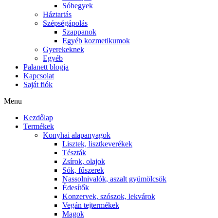
Sóhegyek
Háztartás
Szépségápolás
Szappanok
Egyéb kozmetikumok
Gyerekeknek
Egyéb
Palanett blogja
Kapcsolat
Saját fiók
Menu
Kezdőlap
Termékek
Konyhai alapanyagok
Lisztek, lisztkeverékek
Tészták
Zsírok, olajok
Sók, fűszerek
Nassolnivalók, aszalt gyümölcsök
Édesítők
Konzervek, szószok, lekvárok
Vegán tejtermékek
Magok