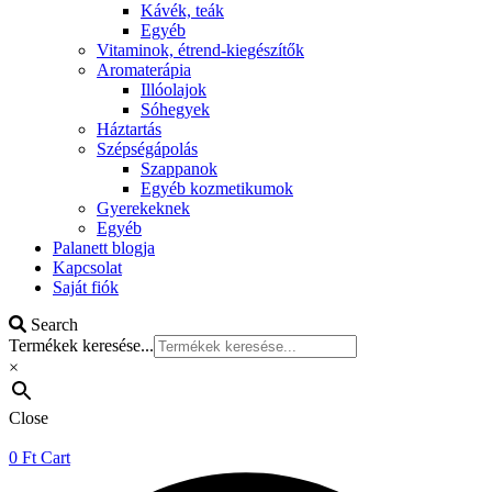
Kávék, teák
Egyéb
Vitaminok, étrend-kiegészítők
Aromaterápia
Illóolajok
Sóhegyek
Háztartás
Szépségápolás
Szappanok
Egyéb kozmetikumok
Gyerekeknek
Egyéb
Palanett blogja
Kapcsolat
Saját fiók
Search
Termékek keresése...
×
Close
0
Ft
Cart