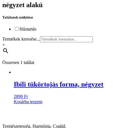
négyzet alakú
Találatok szükítése
Háztartás
Termékek keresése...
×
Összesen 1 találat
Ibili tükörtojás forma, négyzet
2899
Ft
Kosárba teszem
Természetesség. Harmónia. Család.