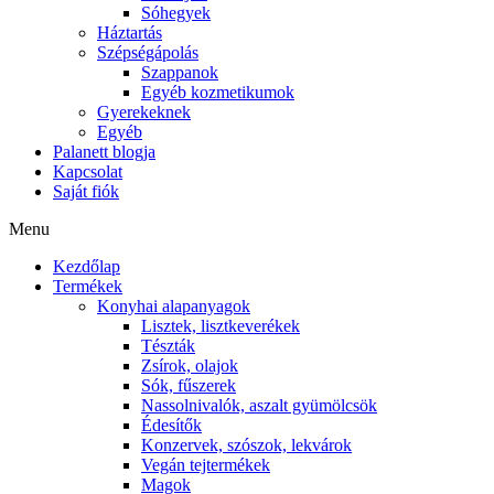
Sóhegyek
Háztartás
Szépségápolás
Szappanok
Egyéb kozmetikumok
Gyerekeknek
Egyéb
Palanett blogja
Kapcsolat
Saját fiók
Menu
Kezdőlap
Termékek
Konyhai alapanyagok
Lisztek, lisztkeverékek
Tészták
Zsírok, olajok
Sók, fűszerek
Nassolnivalók, aszalt gyümölcsök
Édesítők
Konzervek, szószok, lekvárok
Vegán tejtermékek
Magok