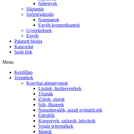
Sóhegyek
Háztartás
Szépségápolás
Szappanok
Egyéb kozmetikumok
Gyerekeknek
Egyéb
Palanett blogja
Kapcsolat
Saját fiók
Menu
Kezdőlap
Termékek
Konyhai alapanyagok
Lisztek, lisztkeverékek
Tészták
Zsírok, olajok
Sók, fűszerek
Nassolnivalók, aszalt gyümölcsök
Édesítők
Konzervek, szószok, lekvárok
Vegán tejtermékek
Magok