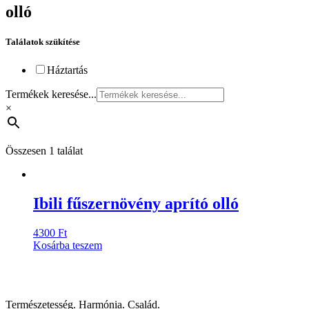
olló
Találatok szükítése
Háztartás
Termékek keresése...
×
Összesen 1 találat
Ibili fűszernövény aprító olló
4300
Ft
Kosárba teszem
Természetesség. Harmónia. Család.