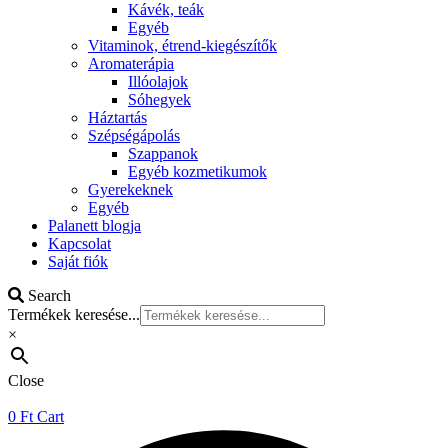
Kávék, teák
Egyéb
Vitaminok, étrend-kiegészítők
Aromaterápia
Illóolajok
Sóhegyek
Háztartás
Szépségápolás
Szappanok
Egyéb kozmetikumok
Gyerekeknek
Egyéb
Palanett blogja
Kapcsolat
Saját fiók
Search
Termékek keresése...
×
Close
0
Ft
Cart