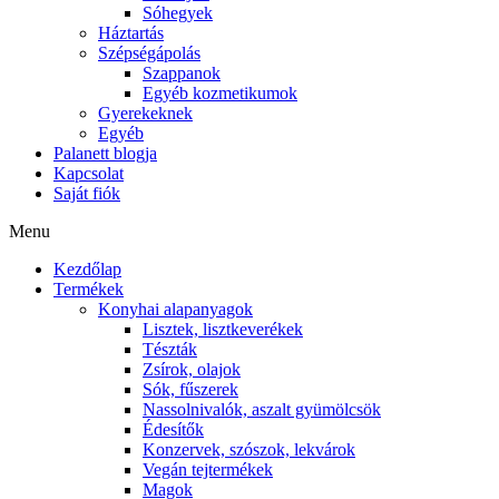
Sóhegyek
Háztartás
Szépségápolás
Szappanok
Egyéb kozmetikumok
Gyerekeknek
Egyéb
Palanett blogja
Kapcsolat
Saját fiók
Menu
Kezdőlap
Termékek
Konyhai alapanyagok
Lisztek, lisztkeverékek
Tészták
Zsírok, olajok
Sók, fűszerek
Nassolnivalók, aszalt gyümölcsök
Édesítők
Konzervek, szószok, lekvárok
Vegán tejtermékek
Magok