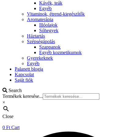
Kávék, teák
Egyéb
Vitaminok, étrend-kiegészítők
Aromaterápia
Illóolajok
Sóhegyek
Háztartás
Szépségápolás
Szappanok
Egyéb kozmetikumok
Gyerekeknek
Egyéb
Palanett blogja
Kapcsolat
Saját fiók
Search
Termékek keresése...
×
Close
0
Ft
Cart