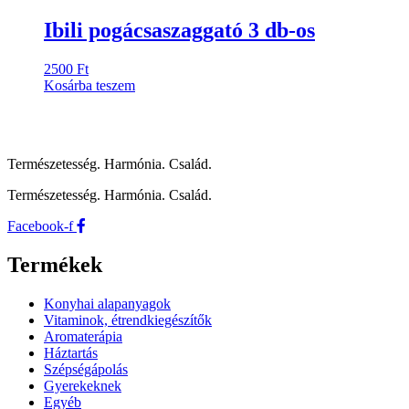
Ibili pogácsaszaggató 3 db-os
2500
Ft
Kosárba teszem
Természetesség. Harmónia. Család.
Természetesség. Harmónia. Család.
Facebook-f
Termékek
Konyhai alapanyagok
Vitaminok, étrendkiegészítők
Aromaterápia
Háztartás
Szépségápolás
Gyerekeknek
Egyéb