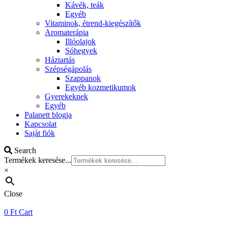
Kávék, teák
Egyéb
Vitaminok, étrend-kiegészítők
Aromaterápia
Illóolajok
Sóhegyek
Háztartás
Szépségápolás
Szappanok
Egyéb kozmetikumok
Gyerekeknek
Egyéb
Palanett blogja
Kapcsolat
Saját fiók
Search
Termékek keresése...
×
Close
0
Ft
Cart