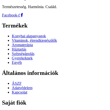
Természetesség. Harmónia. Család.
Facebook-f
Termékek
Konyhai alapanyagok
Vitaminok, étrendkiegészítők
Aromaterápia
Háztartás
Szépségápolás
Gyerekeknek
Egyéb
Általános információk
ÁSZF
Adatvédelem
Kapcsolat
Saját fiók