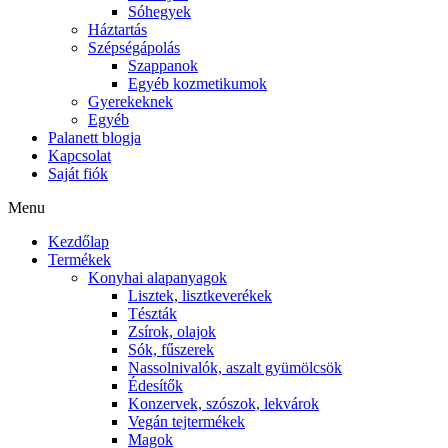
Sóhegyek
Háztartás
Szépségápolás
Szappanok
Egyéb kozmetikumok
Gyerekeknek
Egyéb
Palanett blogja
Kapcsolat
Saját fiók
Menu
Kezdőlap
Termékek
Konyhai alapanyagok
Lisztek, lisztkeverékek
Tészták
Zsírok, olajok
Sók, fűszerek
Nassolnivalók, aszalt gyümölcsök
Édesítők
Konzervek, szószok, lekvárok
Vegán tejtermékek
Magok