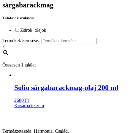
sárgabarackmag
Találatok szükítése
Zsírok, olajok
Termékek keresése...
×
Összesen 1 találat
Solio sárgabarackmag-olaj 200 ml
2680
Ft
Kosárba teszem
Természetesség. Harmónia. Család.