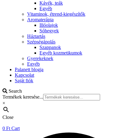
Kávék, teák
Egyéb
Vitaminok, étrend-kiegészítők
Aromaterápia
Illóolajok
Sóhegyek
Háztartás
Szépségápolás
Szappanok
Egyéb kozmetikumok
Gyerekeknek
Egyéb
Palanett blogja
Kapcsolat
Saját fiók
Search
Termékek keresése...
×
Close
0
Ft
Cart