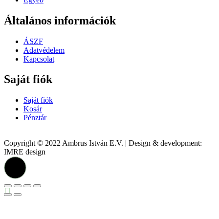
Általános információk
ÁSZF
Adatvédelem
Kapcsolat
Saját fiók
Saját fiók
Kosár
Pénztár
Copyright © 2022 Ambrus István E.V. | Design & development:
IMRE design