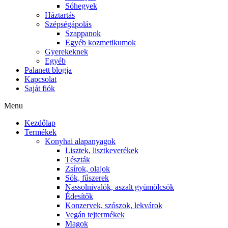
Sóhegyek
Háztartás
Szépségápolás
Szappanok
Egyéb kozmetikumok
Gyerekeknek
Egyéb
Palanett blogja
Kapcsolat
Saját fiók
Menu
Kezdőlap
Termékek
Konyhai alapanyagok
Lisztek, lisztkeverékek
Tészták
Zsírok, olajok
Sók, fűszerek
Nassolnivalók, aszalt gyümölcsök
Édesítők
Konzervek, szószok, lekvárok
Vegán tejtermékek
Magok