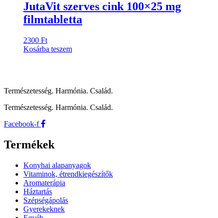
JutaVit szerves cink 100×25 mg
filmtabletta
2300
Ft
Kosárba teszem
Természetesség. Harmónia. Család.
Természetesség. Harmónia. Család.
Facebook-f
Termékek
Konyhai alapanyagok
Vitaminok, étrendkiegészítők
Aromaterápia
Háztartás
Szépségápolás
Gyerekeknek
Egyéb