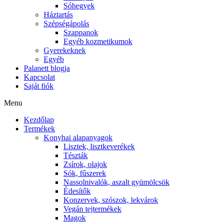
Sóhegyek
Háztartás
Szépségápolás
Szappanok
Egyéb kozmetikumok
Gyerekeknek
Egyéb
Palanett blogja
Kapcsolat
Saját fiók
Menu
Kezdőlap
Termékek
Konyhai alapanyagok
Lisztek, lisztkeverékek
Tészták
Zsírok, olajok
Sók, fűszerek
Nassolnivalók, aszalt gyümölcsök
Édesítők
Konzervek, szószok, lekvárok
Vegán tejtermékek
Magok