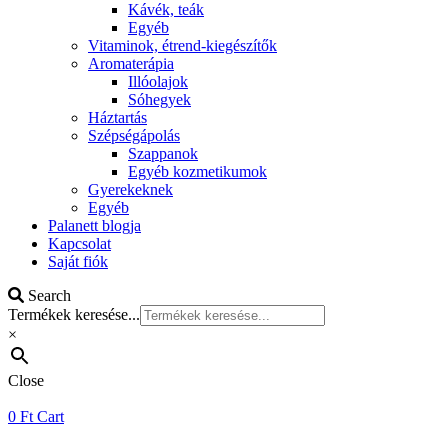
Kávék, teák
Egyéb
Vitaminok, étrend-kiegészítők
Aromaterápia
Illóolajok
Sóhegyek
Háztartás
Szépségápolás
Szappanok
Egyéb kozmetikumok
Gyerekeknek
Egyéb
Palanett blogja
Kapcsolat
Saját fiók
Search
Termékek keresése...
×
Close
0
Ft
Cart