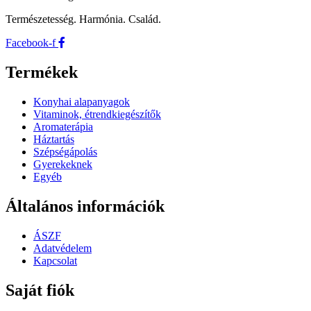
Természetesség. Harmónia. Család.
Facebook-f
Termékek
Konyhai alapanyagok
Vitaminok, étrendkiegészítők
Aromaterápia
Háztartás
Szépségápolás
Gyerekeknek
Egyéb
Általános információk
ÁSZF
Adatvédelem
Kapcsolat
Saját fiók