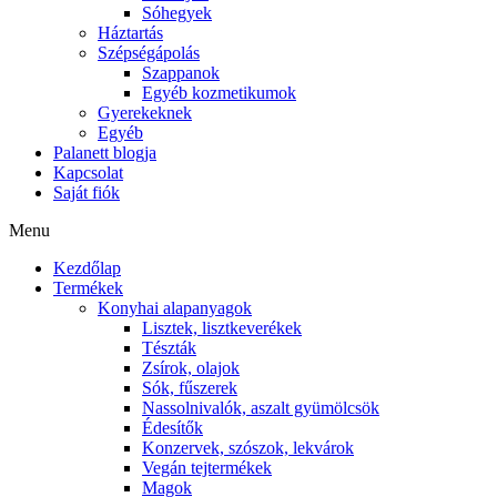
Sóhegyek
Háztartás
Szépségápolás
Szappanok
Egyéb kozmetikumok
Gyerekeknek
Egyéb
Palanett blogja
Kapcsolat
Saját fiók
Menu
Kezdőlap
Termékek
Konyhai alapanyagok
Lisztek, lisztkeverékek
Tészták
Zsírok, olajok
Sók, fűszerek
Nassolnivalók, aszalt gyümölcsök
Édesítők
Konzervek, szószok, lekvárok
Vegán tejtermékek
Magok