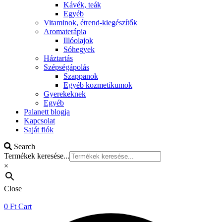
Kávék, teák
Egyéb
Vitaminok, étrend-kiegészítők
Aromaterápia
Illóolajok
Sóhegyek
Háztartás
Szépségápolás
Szappanok
Egyéb kozmetikumok
Gyerekeknek
Egyéb
Palanett blogja
Kapcsolat
Saját fiók
Search
Termékek keresése...
×
Close
0
Ft
Cart