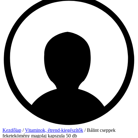
Kezdőlap
/
Vitaminok, étrend-kiegészítők
/ Bálint cseppek
feketekömény magolaj kapszula 50 db