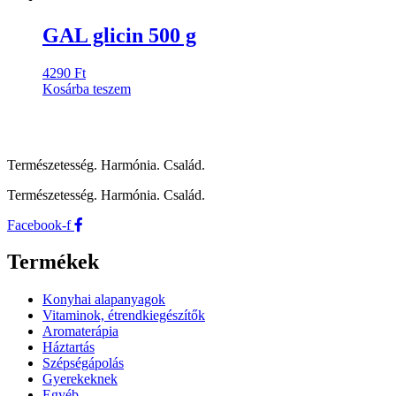
GAL glicin 500 g
4290
Ft
Kosárba teszem
Természetesség. Harmónia. Család.
Természetesség. Harmónia. Család.
Facebook-f
Termékek
Konyhai alapanyagok
Vitaminok, étrendkiegészítők
Aromaterápia
Háztartás
Szépségápolás
Gyerekeknek
Egyéb