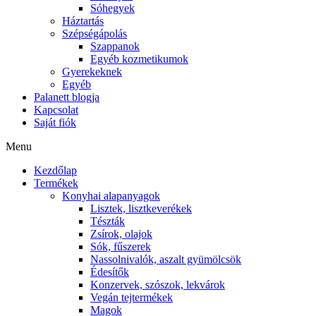
Sóhegyek
Háztartás
Szépségápolás
Szappanok
Egyéb kozmetikumok
Gyerekeknek
Egyéb
Palanett blogja
Kapcsolat
Saját fiók
Menu
Kezdőlap
Termékek
Konyhai alapanyagok
Lisztek, lisztkeverékek
Tészták
Zsírok, olajok
Sók, fűszerek
Nassolnivalók, aszalt gyümölcsök
Édesítők
Konzervek, szószok, lekvárok
Vegán tejtermékek
Magok