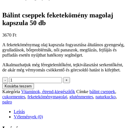
Bálint cseppek feketekömény magolaj
kapszula 50 db
3670
Ft
A feketeköménymag olaj kapszula fogyasztása általános gyengeség,
gyulladások, bőrproblémák, női panaszok, megfázás, fejfájás és
puffadás esetén nyújthat hatékony segítséget.
Alkalmazhatjuk még féregtelenítőként, tejkiválasztást serkentőként,
de akár még vérnyomás csökkentő és görcsoldó hatást is kifejthet.
Bálint
-
+
cseppek
Kosárba teszem
feketekömény
Kategória
Vitaminok, étrend-kiegészítők
Címke
bálint cseppek
,
magolaj
cukormentes
,
feketeköménymagolaj
,
gluténmentes
,
naturkucko
,
kapszula
paleo
50
db
Leírás
mennyiség
Vélemények (0)