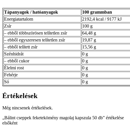
Tápanyagok / hatóanyagok
100 grammban
Energiatartalom
2192,4 kcal / 9177 kJ
Zsír
100 g
– ebből többszörösen telítetlen zsír
64,48 g
– ebből egyszeresen telítetlen zsír
19,87 g
– ebből telített zsír
15,56 g
Szénhidrát
0 g
– ebből cukor
0 g
Élelmi rost
0 g
Fehérje
0 g
Só
0 g
Értékelések
Még nincsenek értékelések.
„Bálint cseppek feketekömény magolaj kapszula 50 db” értékelése
elsőként