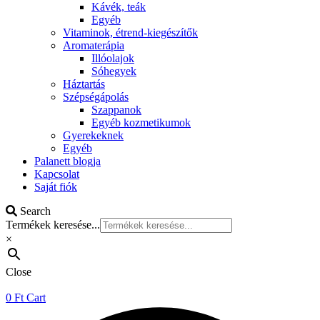
Kávék, teák
Egyéb
Vitaminok, étrend-kiegészítők
Aromaterápia
Illóolajok
Sóhegyek
Háztartás
Szépségápolás
Szappanok
Egyéb kozmetikumok
Gyerekeknek
Egyéb
Palanett blogja
Kapcsolat
Saját fiók
Search
Termékek keresése...
×
Close
0
Ft
Cart