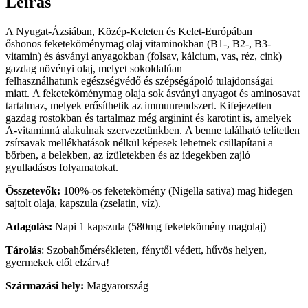
Leírás
A Nyugat-Ázsiában, Közép-Keleten és Kelet-Európában
őshonos feketeköménymag olaj vitaminokban (B1-, B2-, B3-
vitamin) és ásványi anyagokban (folsav, kálcium, vas, réz, cink)
gazdag növényi olaj, melyet sokoldalúan
felhasználhatunk egészségvédő és szépségápoló tulajdonságai
miatt. A feketeköménymag olaja sok ásványi anyagot és aminosavat
tartalmaz, melyek erősíthetik az immunrendszert. Kifejezetten
gazdag rostokban és tartalmaz még arginint és karotint is, amelyek
A-vitaminná alakulnak szervezetünkben. A benne található telítetlen
zsírsavak mellékhatások nélkül képesek lehetnek csillapítani a
bőrben, a belekben, az ízületekben és az idegekben zajló
gyulladásos folyamatokat.
Összetevők:
100%-os feketekömény (Nigella sativa) mag hidegen
sajtolt olaja, kapszula (zselatin, víz).
Adagolás:
Napi 1 kapszula (580mg feketekömény magolaj)
Tárolás
: Szobahőmérsékleten, fénytől védett, hűvös helyen,
gyermekek elől elzárva!
Származási hely:
Magyarország