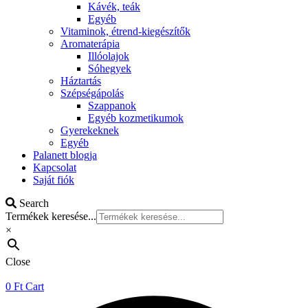
Kávék, teák
Egyéb
Vitaminok, étrend-kiegészítők
Aromaterápia
Illóolajok
Sóhegyek
Háztartás
Szépségápolás
Szappanok
Egyéb kozmetikumok
Gyerekeknek
Egyéb
Palanett blogja
Kapcsolat
Saját fiók
Search
Termékek keresése...
×
Close
0
Ft
Cart