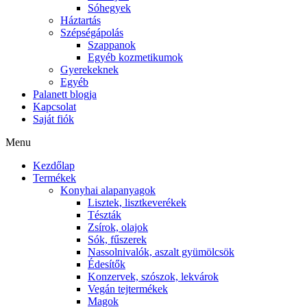
Sóhegyek
Háztartás
Szépségápolás
Szappanok
Egyéb kozmetikumok
Gyerekeknek
Egyéb
Palanett blogja
Kapcsolat
Saját fiók
Menu
Kezdőlap
Termékek
Konyhai alapanyagok
Lisztek, lisztkeverékek
Tészták
Zsírok, olajok
Sók, fűszerek
Nassolnivalók, aszalt gyümölcsök
Édesítők
Konzervek, szószok, lekvárok
Vegán tejtermékek
Magok