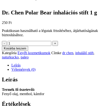
Dr. Chen Polar Bear inhalációs stift 1 g
250
Ft
Praktikusan használható a légutak frissítéséhez, átjárhatóságának
biztosításához.
Dr.
-
+
Chen
Kosárba teszem
Polar
Kategória
Egyéb kozmetikumok
Címke
dr chen
,
inhaláló stift
,
Bear
naturkucko
,
paleo
inhalációs
stift
Leírás
1
Vélemények (0)
g
mennyiség
Leírás
Termék fő öszetevői:
Fenyő olaj, menthol, kámfor
Értékelések