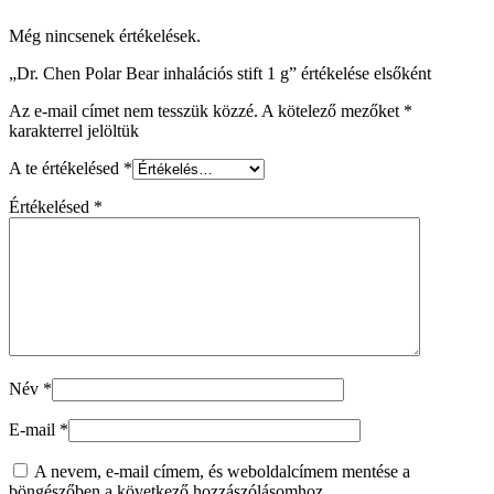
Még nincsenek értékelések.
„Dr. Chen Polar Bear inhalációs stift 1 g” értékelése elsőként
Az e-mail címet nem tesszük közzé.
A kötelező mezőket
*
karakterrel jelöltük
A te értékelésed
*
Értékelésed
*
Név
*
E-mail
*
A nevem, e-mail címem, és weboldalcímem mentése a
böngészőben a következő hozzászólásomhoz.