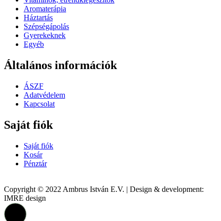
Aromaterápia
Háztartás
Szépségápolás
Gyerekeknek
Egyéb
Általános információk
ÁSZF
Adatvédelem
Kapcsolat
Saját fiók
Saját fiók
Kosár
Pénztár
Copyright © 2022 Ambrus István E.V. | Design & development:
IMRE design