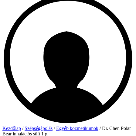
Kezdőlap
/
Szépségápolás
/
Egyéb kozmetikumok
/ Dr. Chen Polar
Bear inhalációs stift 1 g