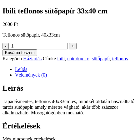
Ibili teflonos sütőpapír 33x40 cm
2600
Ft
Teflonos sütőpapír, 40x33cm
Ibili
-
+
teflonos
Kosárba teszem
sütőpapír
Kategória
Háztartás
Címke
ibili
,
naturkucko
,
sütőpapír
,
teflonos
33x40
cm
Leírás
mennyiség
Vélemények (0)
Leírás
Tapadásmentes, teflonos 40x33cm-es, mindkét oldalán használható
tartós sütőpapír, amely méretre vágható, akár több százszor
alkalmazható. Mosogatógépben mosható.
Értékelések
Még nincsenek értékelések.