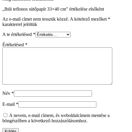
„Ibili teflonos sütőpapír 33×40 cm” értékelése elsőként
Az e-mail címet nem tesszük közzé.
A kötelező mezőket
*
karakterrel jelöltük
A te értékelésed
*
Értékelésed
*
Név
*
E-mail
*
A nevem, e-mail címem, és weboldalcímem mentése a
böngészőben a következő hozzászólásomhoz.