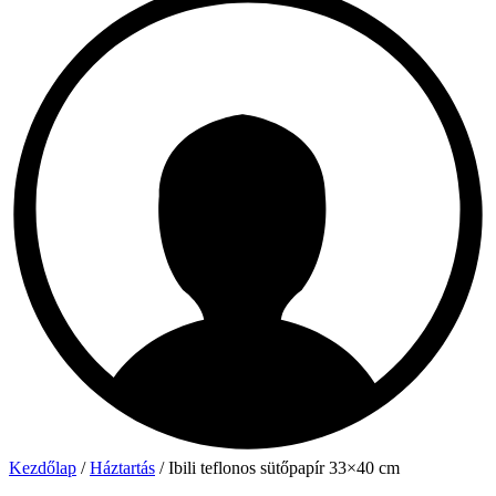
Kezdőlap
/
Háztartás
/ Ibili teflonos sütőpapír 33×40 cm