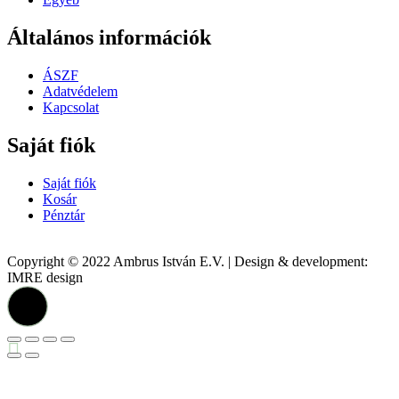
Általános információk
ÁSZF
Adatvédelem
Kapcsolat
Saját fiók
Saját fiók
Kosár
Pénztár
Copyright © 2022 Ambrus István E.V. | Design & development:
IMRE design