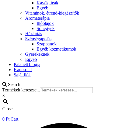
Kávék, teák
Egyéb
Vitaminok, étrend-kiegészítők
Aromaterápia
Illóolajok
Sóhegyek
Háztartás
Szépségápolás
Szappanok
Egyéb kozmetikumok
Gyerekeknek
Egyéb
Palanett blogja
Kapcsolat
Saját fiók
Search
Termékek keresése...
×
Close
0
Ft
Cart