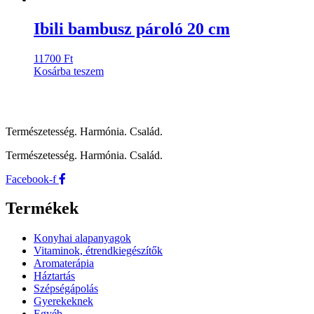
Ibili bambusz pároló 20 cm
11700
Ft
Kosárba teszem
Természetesség. Harmónia. Család.
Természetesség. Harmónia. Család.
Facebook-f
Termékek
Konyhai alapanyagok
Vitaminok, étrendkiegészítők
Aromaterápia
Háztartás
Szépségápolás
Gyerekeknek
Egyéb