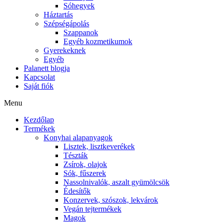
Sóhegyek
Háztartás
Szépségápolás
Szappanok
Egyéb kozmetikumok
Gyerekeknek
Egyéb
Palanett blogja
Kapcsolat
Saját fiók
Menu
Kezdőlap
Termékek
Konyhai alapanyagok
Lisztek, lisztkeverékek
Tészták
Zsírok, olajok
Sók, fűszerek
Nassolnivalók, aszalt gyümölcsök
Édesítők
Konzervek, szószok, lekvárok
Vegán tejtermékek
Magok