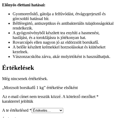
Előnyös élettani hatásai:
Gyomorerősítő, gátolja a felfúvódást, étvágygerjesztő és
görcsoldó hatással bír.
Bélféregirtó, antiszeptikus és antibakteriális tulajdonságokkal
rendelkezik.
A gyógynövényből készített tea enyhíti a hasmenést,
hasfájást, és a torokfájásra is jótékonyan hat.
Rovarcsípés ellen nagyon jó az eldörzsölt borsikafű.
A belőle készített krémekkel horzsolásokat és kiütéseket
kezelnek.
Vászonzacskóba zárva, akár molyirtóként is használhatjuk.
Értékelések
Még nincsenek értékelések.
„Morzsolt borsikafű 1 kg” értékelése elsőként
Az e-mail címet nem tesszük közzé.
A kötelező mezőket
*
karakterrel jelöltük
A te értékelésed
*