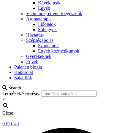
Kávék, teák
Egyéb
Vitaminok, étrend-kiegészítők
Aromaterápia
Illóolajok
Sóhegyek
Háztartás
Szépségápolás
Szappanok
Egyéb kozmetikumok
Gyerekeknek
Egyéb
Palanett blogja
Kapcsolat
Saját fiók
Search
Termékek keresése...
×
Close
0
Ft
Cart