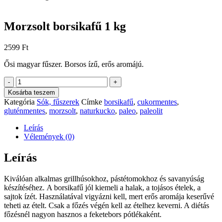
Morzsolt borsikafű 1 kg
2599
Ft
Ősi magyar fűszer. Borsos ízű, erős aromájú.
Morzsolt
-
+
borsikafű
Kosárba teszem
1
Kategória
Sók, fűszerek
Címke
borsikafű
,
cukormentes
,
kg
gluténmentes
,
morzsolt
,
naturkucko
,
paleo
,
paleolit
mennyiség
Leírás
Vélemények (0)
Leírás
Kiválóan alkalmas grillhúsokhoz, pástétomokhoz és savanyúság
készítéséhez. A borsikafű jól kiemeli a halak, a tojásos ételek, a
sajtok ízét. Használatával vigyázni kell, mert erős aromája keserűvé
teheti az ételt. Csak a főzés végén kell az ételhez keverni. A diétás
főzésnél nagyon hasznos a feketebors pótlékaként.