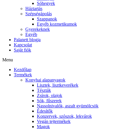
Sóhegyek
Háztartás
Szépségápolás
Szappanok
Egyéb kozmetikumok
Gyerekeknek
Egyéb
Palanett blogja
Kapcsolat
Saját fiók
Menu
Kezdőlap
Termékek
Konyhai alapanyagok
Lisztek, lisztkeverékek
Tészták
Zsírok, olajok
Sók, fűszerek
Nassolnivalók, aszalt gyümölcsök
Édesítők
Konzervek, szószok, lekvárok
Vegán tejtermékek
Magok