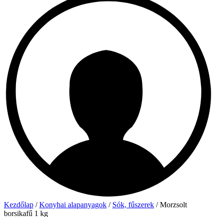
Kezdőlap
/
Konyhai alapanyagok
/
Sók, fűszerek
/ Morzsolt
borsikafű 1 kg