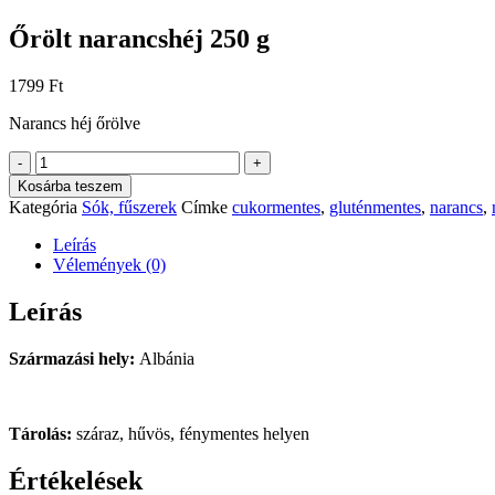
Őrölt narancshéj 250 g
1799
Ft
Narancs héj őrölve
Őrölt
-
+
narancshéj
Kosárba teszem
250
Kategória
Sók, fűszerek
Címke
cukormentes
,
gluténmentes
,
narancs
,
g
mennyiség
Leírás
Vélemények (0)
Leírás
Származási hely:
Albánia
Tárolás:
száraz, hűvös, fénymentes helyen
Értékelések