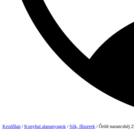
Kezdőlap
/
Konyhai alapanyagok
/
Sók, fűszerek
/ Őrölt narancshéj 2