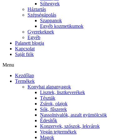
Sóhegyek
Háztartás
Szépségápolás
Szappanok
Egyéb kozmetikumok
Gyerekeknek
Egyéb
Palanett blogja
Kapcsolat
Saját fiók
Menu
Kezdőlap
Termékek
Konyhai alapanyagok
Lisztek, lisztkeverékek
Tészták
Zsírok, olajok
Sók, fűszerek
Nassolnivalók, aszalt gyümölcsök
Édesítők
Konzervek, szószok, lekvárok
Vegán tejtermékek
Magok