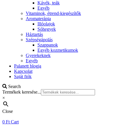
Kávék, teák
Egyéb
Vitaminok, étrend-kiegészítők
Aromaterápia
Illóolajok
Sóhegyek
Háztartás
Szépségápolás
Szappanok
Egyéb kozmetikumok
Gyerekeknek
Egyéb
Palanett blogja
Kapcsolat
Saját fiók
Search
Termékek keresése...
×
Close
0
Ft
Cart