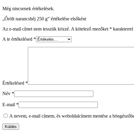
Még nincsenek értékelések.
„Őrölt narancshéj 250 g” értékelése elsőként
Az e-mail címet nem tesszük közzé.
A kötelező mezőket
*
karakterrel 
A te értékelésed
*
Értékelésed
*
Név
*
E-mail
*
A nevem, e-mail címem, és weboldalcímem mentése a böngészőb