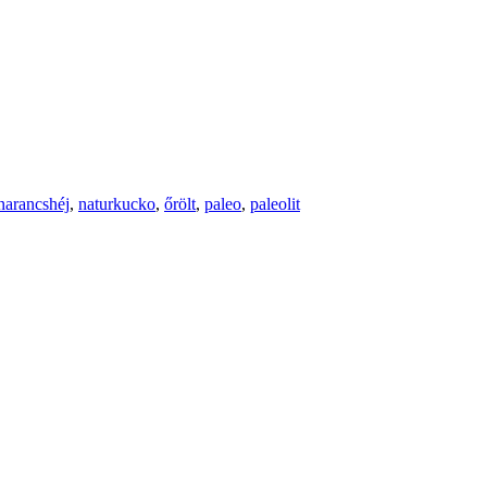
narancshéj
,
naturkucko
,
őrölt
,
paleo
,
paleolit