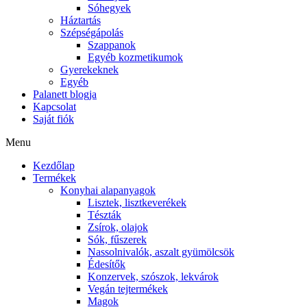
Sóhegyek
Háztartás
Szépségápolás
Szappanok
Egyéb kozmetikumok
Gyerekeknek
Egyéb
Palanett blogja
Kapcsolat
Saját fiók
Menu
Kezdőlap
Termékek
Konyhai alapanyagok
Lisztek, lisztkeverékek
Tészták
Zsírok, olajok
Sók, fűszerek
Nassolnivalók, aszalt gyümölcsök
Édesítők
Konzervek, szószok, lekvárok
Vegán tejtermékek
Magok