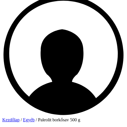
Kezdőlap
/
Egyéb
/ Paleolit borkősav 500 g