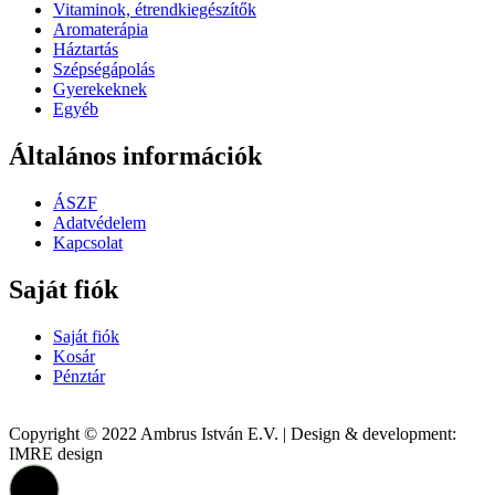
Vitaminok, étrendkiegészítők
Aromaterápia
Háztartás
Szépségápolás
Gyerekeknek
Egyéb
Általános információk
ÁSZF
Adatvédelem
Kapcsolat
Saját fiók
Saját fiók
Kosár
Pénztár
Copyright © 2022 Ambrus István E.V. | Design & development:
IMRE design