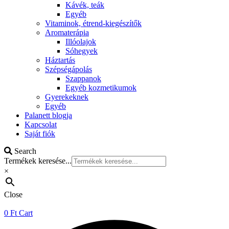
Kávék, teák
Egyéb
Vitaminok, étrend-kiegészítők
Aromaterápia
Illóolajok
Sóhegyek
Háztartás
Szépségápolás
Szappanok
Egyéb kozmetikumok
Gyerekeknek
Egyéb
Palanett blogja
Kapcsolat
Saját fiók
Search
Termékek keresése...
×
Close
0
Ft
Cart