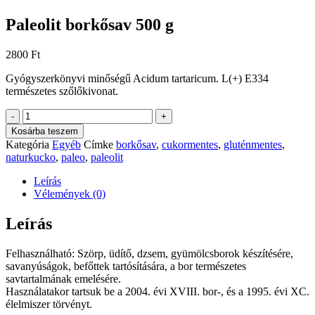
Paleolit borkősav 500 g
2800
Ft
Gyógyszerkönyvi minőségű Acidum tartaricum. L(+) ​E334
természetes szőlőkivonat.
Paleolit
-
+
borkősav
Kosárba teszem
500
Kategória
Egyéb
Címke
borkősav
,
cukormentes
,
gluténmentes
,
g
naturkucko
,
paleo
,
paleolit
mennyiség
Leírás
Vélemények (0)
Leírás
Felhasználható: Szörp, üdítő, dzsem, gyümölcsborok készítésére,
savanyúságok, befőttek tartósítására, a bor természetes
savtartalmának emelésére.
Használatakor tartsuk be a 2004. évi XVIII. bor-, és a 1995. évi XC.
élelmiszer törvényt.