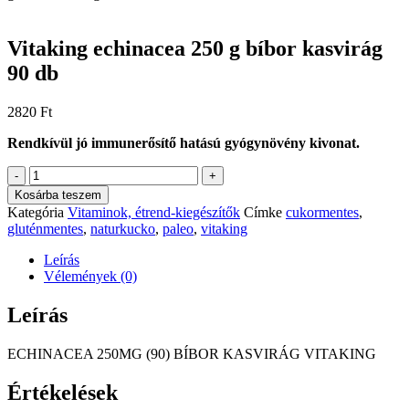
Vitaking echinacea 250 g bíbor kasvirág
90 db
2820
Ft
Rendkívül jó immunerősítő hatású gyógynövény kivonat.
Vitaking
-
+
echinacea
Kosárba teszem
250
Kategória
Vitaminok, étrend-kiegészítők
Címke
cukormentes
,
g
gluténmentes
,
naturkucko
,
paleo
,
vitaking
bíbor
kasvirág
Leírás
90
Vélemények (0)
db
mennyiség
Leírás
ECHINACEA 250MG (90) BÍBOR KASVIRÁG VITAKING
Értékelések