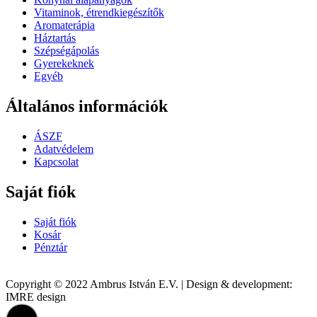
Vitaminok, étrendkiegészítők
Aromaterápia
Háztartás
Szépségápolás
Gyerekeknek
Egyéb
Általános információk
ÁSZF
Adatvédelem
Kapcsolat
Saját fiók
Saját fiók
Kosár
Pénztár
Copyright © 2022 Ambrus István E.V. | Design & development:
IMRE design