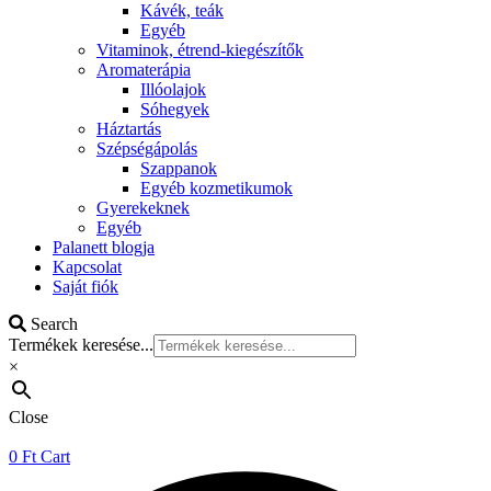
Kávék, teák
Egyéb
Vitaminok, étrend-kiegészítők
Aromaterápia
Illóolajok
Sóhegyek
Háztartás
Szépségápolás
Szappanok
Egyéb kozmetikumok
Gyerekeknek
Egyéb
Palanett blogja
Kapcsolat
Saját fiók
Search
Termékek keresése...
×
Close
0
Ft
Cart