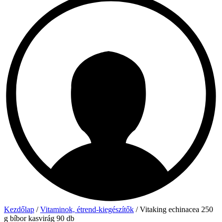
Kezdőlap
/
Vitaminok, étrend-kiegészítők
/ Vitaking echinacea 250
g bíbor kasvirág 90 db