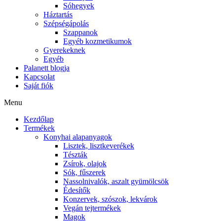
Sóhegyek
Háztartás
Szépségápolás
Szappanok
Egyéb kozmetikumok
Gyerekeknek
Egyéb
Palanett blogja
Kapcsolat
Saját fiók
Menu
Kezdőlap
Termékek
Konyhai alapanyagok
Lisztek, lisztkeverékek
Tészták
Zsírok, olajok
Sók, fűszerek
Nassolnivalók, aszalt gyümölcsök
Édesítők
Konzervek, szószok, lekvárok
Vegán tejtermékek
Magok