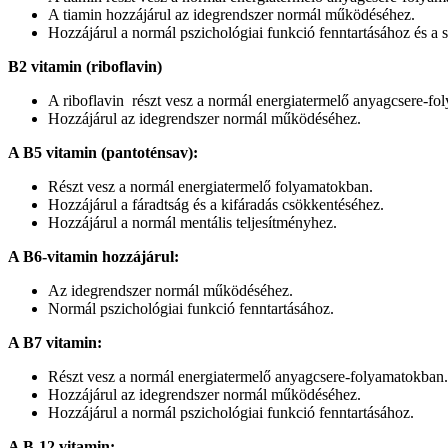
A tiamin hozzájárul az ideg­rendszer normál működésé­hez.
Hozzájárul a normál pszichológiai funkció fenntartásához és a
B2 vitamin (riboflavin)
A riboflavin részt vesz a normál energiatermelő anyagcsere-fo
Hozzájárul az idegrendszer normál működéséhez.
A B5 vitamin (pantoténsav):
Részt vesz a normál energiatermelő folyamatokban.
Hozzájárul a fáradtság és a kifáradás csökkentéséhez.
Hozzájárul a normál mentális teljesítményhez.
A B6-vitamin hozzájárul:
Az idegrendszer normál műkö­déséhez.
Normál pszichológiai funkció fenntartásához.
A B7 vitamin:
Részt vesz a normál energiatermelő anyagcsere-folyamatokban.
Hozzájárul az ideg­rendszer normál működésé­hez.
Hozzájárul a normál pszichológiai funkció fenn­tartásához.
A B-12 vitamin: