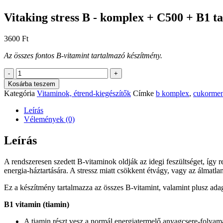
Vitaking stress B - komplex + C500 + B1 ta
3600
Ft
Az összes fontos B-vitamint tartalmazó készítmény.
Vitaking
-
+
stress
Kosárba teszem
B
Kategória
Vitaminok, étrend-kiegészítők
Címke
b komplex
,
cukormen
-
komplex
Leírás
+
Vélemények (0)
C500
+
Leírás
B1
tabletta
A rendszeresen szedett B-vitaminok oldják az idegi feszültséget, így r
60
energia-háztartására. A stressz miatt csökkent étvágy, vagy az álmatla
db
mennyiség
Ez a készítmény tartalmazza az összes B-vitamint, valamint plusz ad
B1 vitamin (tiamin)
A tiamin részt vesz a normál energiatermelő anyagcsere-folyam