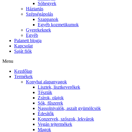
Sóhegyek
Háztartás
Szépségápolás
Szappanok
Egyéb kozmetikumok
Gyerekeknek
Egyéb
Palanett blogja
Kapcsolat
Saját fiók
Menu
Kezdőlap
Termékek
Konyhai alapanyagok
Lisztek, lisztkeverékek
Tészták
Zsírok, olajok
Sók, fűszerek
Nassolnivalók, aszalt gyümölcsök
Édesítők
Konzervek, szószok, lekvárok
Vegán tejtermékek
Magok