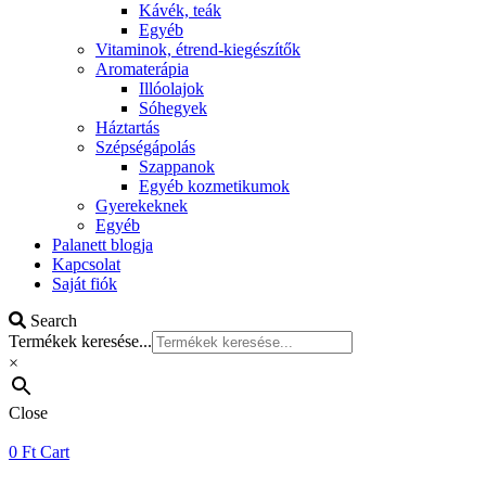
Kávék, teák
Egyéb
Vitaminok, étrend-kiegészítők
Aromaterápia
Illóolajok
Sóhegyek
Háztartás
Szépségápolás
Szappanok
Egyéb kozmetikumok
Gyerekeknek
Egyéb
Palanett blogja
Kapcsolat
Saját fiók
Search
Termékek keresése...
×
Close
0
Ft
Cart