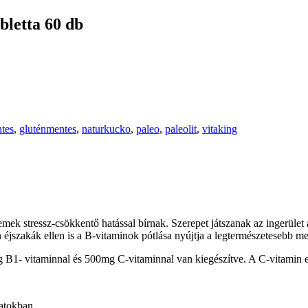
bletta 60 db
tes
,
gluténmentes
,
naturkucko
,
paleo
,
paleolit
,
vitaking
emek stressz-csökkentő hatással bírnak. Szerepet játszanak az ingerület á
n éjszakák ellen is a B-vitaminok pótlása nyújtja a legtermészetesebb me
ag B1- vitaminnal és 500mg C-vitaminnal van kiegészítve. A C-vitamin
atokban.