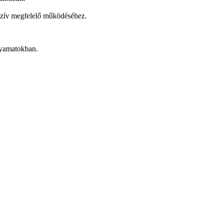
 szív megfelelő működéséhez.
lyamatokban.