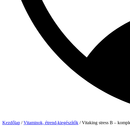
Kezdőlap
/
Vitaminok, étrend-kiegészítők
/ Vitaking stress B – kompl