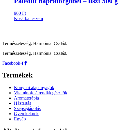
Paleolit napraforgóbél – liszt 500 g
900
Ft
Kosárba teszem
Természetesség. Harmónia. Család.
Természetesség. Harmónia. Család.
Facebook-f
Termékek
Konyhai alapanyagok
Vitaminok, étrendkiegészítők
Aromaterápia
Háztartás
Szépségápolás
Gyerekeknek
Egyéb