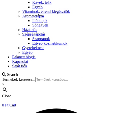
Kávék, teák
Egyéb
Vitaminok, étrend-kiegészítők
Aromaterápia
Illóolajok
Sóhegyek
Háztartás
Szépségápolás
Szappanok
Egyéb kozmetikumok
Gyerekeknek
Egyéb
Palanett blogja
Kapcsolat
Saját fiók
Search
Termékek keresése...
×
Close
0
Ft
Cart