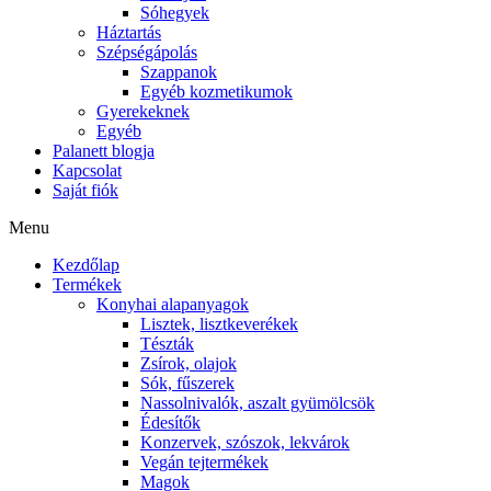
Sóhegyek
Háztartás
Szépségápolás
Szappanok
Egyéb kozmetikumok
Gyerekeknek
Egyéb
Palanett blogja
Kapcsolat
Saját fiók
Menu
Kezdőlap
Termékek
Konyhai alapanyagok
Lisztek, lisztkeverékek
Tészták
Zsírok, olajok
Sók, fűszerek
Nassolnivalók, aszalt gyümölcsök
Édesítők
Konzervek, szószok, lekvárok
Vegán tejtermékek
Magok