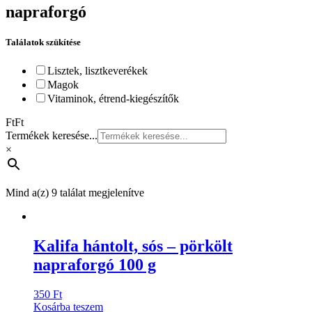
napraforgó
Találatok szükítése
Lisztek, lisztkeverékek
Magok
Vitaminok, étrend-kiegészítők
Ft
Ft
Termékek keresése...
×
Mind a(z) 9 találat megjelenítve
Kalifa hántolt, sós – pörkölt
napraforgó 100 g
350
Ft
Kosárba teszem